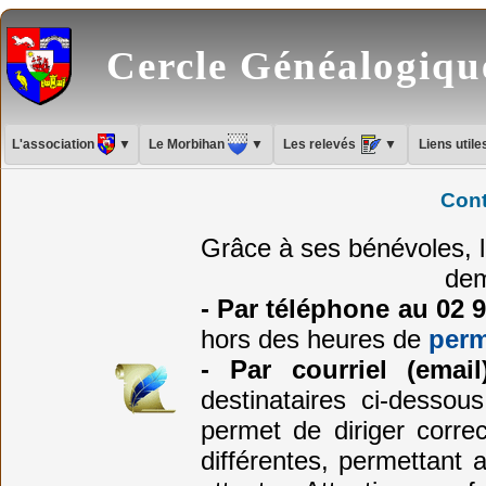
Cercle Généalogiq
L'association
▼
Le Morbihan
▼
Les relevés
▼
Liens util
Cont
Grâce à ses bénévoles, 
dem
- Par téléphone au 02 
hors des heures de
per
- Par courriel (email
destinataires ci-desso
permet de diriger corr
différentes, permettant 