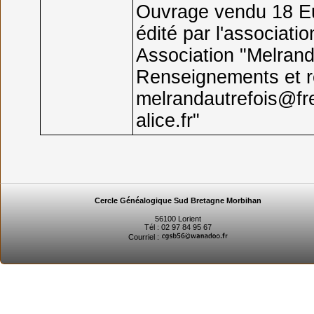
Ouvrage vendu 18 Eur
édité par l'associati
Association "Melrand
Renseignements et r
melrandautrefois@free
alice.fr"
Cercle Généalogique Sud Bretagne Morbihan
56100 Lorient
Tél : 02 97 84 95 67
Courriel :