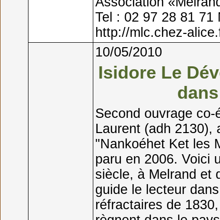
Association «Melran
Tel : 02 97 28 81 71 
http://mlc.chez-alice.
10/05/2010
Isidore Le Dév
dans
Second ouvrage co-é
Laurent (adh 2130), 
"Nankoéhet Ket les M
paru en 2006. Voici 
siècle, à Melrand et
guide le lecteur dans
réfractaires de 1830, 