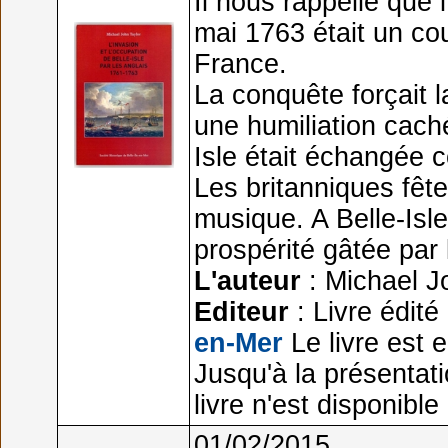
Il nous rappelle que l
mai 1763 était un co
France.
La conquête forçait 
une humiliation caché
Isle était échangée 
Les britanniques fêt
musique. A Belle-Isl
prospérité gâtée par 
L'auteur
: Michael J
Editeur
: Livre édité
en-Mer
Le livre est 
Jusqu'à la présentation
livre n'est disponible
01/02/2015