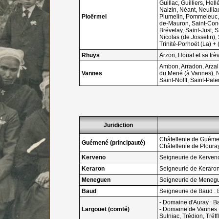
Guillac, Guilliers, He
Naizin, Néant, Neullia
Ploërmel
Plumelin, Pommeleuc, 
de-Mauron, Saint-Cong
Brévelay, Saint-Just, 
Nicolas (de Josselin),
Trinité-Porhoët (La) + 
Rhuys
Arzon, Houat et sa trè
Ambon, Arradon, Arzal
Vannes
du Mené (à Vannes), N
Saint-Nolff, Saint-Pat
Juridiction
Châtellenie de Guémené
Guémené (principauté)
Châtellenie de Plouray
Kerveno
Seigneurie de Kerveno 
Keraron
Seigneurie de Keraron
Meneguen
Seigneurie de Menegue
Baud
Seigneurie de Baud : 
- Domaine d'Auray : B
Largouet (comté)
- Domaine de Vannes : 
Sulniac, Trédion, Tréff