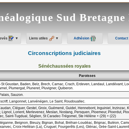
néalogique Sud Bretagn
levés
▼
Liens utiles
▼
Adhésion
Contact
Circonscriptions judiciaires
Sénéchaussées royales
Paroisses
y-St Goustan, Baden, Belz, Brech, Carnac, Crach, Erdeven, Landaul, Landévant, L
nel, Plumergat, Pluneret, Pluvigner, Quiberon.
Palais, Sauzon.
iscriff, Langonnet, Lanvénégen, Le Saint, Roudouallec.
Caudan, Cléguer, Gestel, Groix, Guémené, Guidel, Hennebont, Inguiniel, Inzinzac,
 Lignol, Lorient, Merlevenez, Meslan, Nostang, Persquen, Ploemeur, Ploerdut, Ploua
ec, Saint-Tugdual, Séglien, St Caradec-Trégomel, Ste Hélène + (29) + (22)
 Béganne, Beignon, Bieuzy, Bignan, Bohal, Bréhan-Loudéac, Brignac, Buléon, Cam
ixanvec, Croix-Helléan (La), Cruguel, Fourgerêts (Les), Glénac, Grée-Saint-Laure