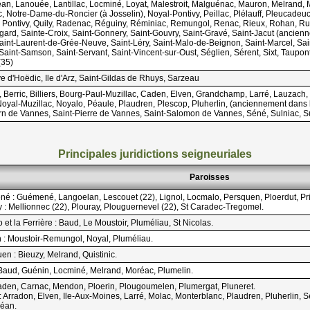
lléan, Lanouée, Lantillac, Locminé, Loyat, Malestroit, Malguénac, Mauron, Melrand
c, Notre-Dame-du-Roncier (à Josselin), Noyal-Pontivy, Peillac, Plélauff, Pleucadeuc
Pontivy, Quily, Radenac, Réguiny, Réminiac, Remungol, Renac, Rieux, Rohan, Ruffi
ard, Sainte-Croix, Saint-Gonnery, Saint-Gouvry, Saint-Gravé, Saint-Jacut (ancienn
Saint-Laurent-de-Grée-Neuve, Saint-Léry, Saint-Malo-de-Beignon, Saint-Marcel, Saint
 Saint-Samson, Saint-Servant, Saint-Vincent-sur-Oust, Séglien, Sérent, Sixt, Taupon
(35)
ve d'Hoëdic, Ile d'Arz, Saint-Gildas de Rhuys, Sarzeau
, Berric, Billiers, Bourg-Paul-Muzillac, Caden, Elven, Grandchamp, Larré, Lauzac
oyal-Muzillac, Noyalo, Péaule, Plaudren, Plescop, Pluherlin, (anciennement dans l
ern de Vannes, Saint-Pierre de Vannes, Saint-Salomon de Vannes, Séné, Sulniac, Sur
Principales juridictions seigneuriales
Paroisses
 : Guémené, Langoelan, Lescouet (22), Lignol, Locmalo, Persquen, Ploerdut, Prizi
 : Mellionnec (22), Plouray, Plouguernevel (22), St Caradec-Tregomel.
et la Ferrière : Baud, Le Moustoir, Pluméliau, St Nicolas.
 : Moustoir-Remungol, Noyal, Pluméliau.
n : Bieuzy, Melrand, Quistinic.
Baud, Guénin, Locminé, Melrand, Moréac, Plumelin.
aden, Carnac, Mendon, Ploerin, Plougoumelen, Plumergat, Pluneret.
Arradon, Elven, Ile-Aux-Moines, Larré, Molac, Monterblanc, Plaudren, Pluherlin, Sén
léan.