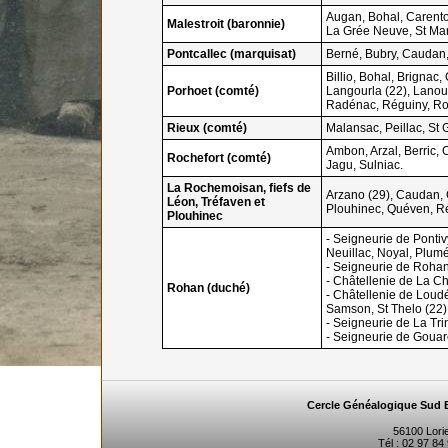
Augan, Bohal, Carentoi
Malestroit (baronnie)
La Grée Neuve, St Marc
Pontcallec (marquisat)
Berné, Bubry, Caudan,
Billio, Bohal, Brignac
Porhoet (comté)
Langourla (22), Lanoué
Radénac, Réguiny, Roc 
Rieux (comté)
Malansac, Peillac, St 
Ambon, Arzal, Berric,
Rochefort (comté)
Jagu, Sulniac.
La Rochemoisan, fiefs de
Arzano (29), Caudan, G
Léon, Tréfaven et
Plouhinec, Quéven, R
Plouhinec
- Seigneurie de Ponti
Neuillac, Noyal, Plumé
- Seigneurie de Rohan 
- Châtellenie de La Ch
Rohan (duché)
- Châtellenie de Loud
Samson, St Thelo (22),
- Seigneurie de La Tri
- Seigneurie de Gouare
Cercle Généalogique Sud 
56100 Lori
Tél : 02 97 84