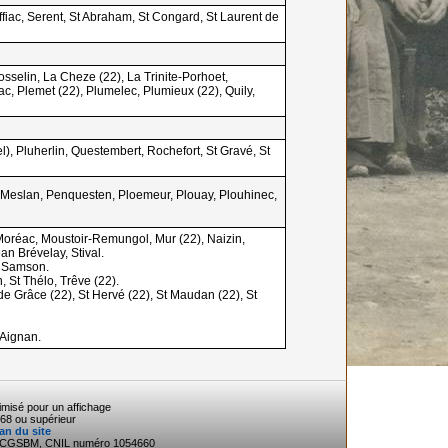
fiac, Serent, St Abraham, St Congard, St Laurent de
sselin, La Cheze (22), La Trinite-Porhoet,
c, Plemet (22), Plumelec, Plumieux (22), Quily,
, Pluherlin, Questembert, Rochefort, St Gravé, St
f, Meslan, Penquesten, Ploemeur, Plouay, Plouhinec,
Moréac, Moustoir-Remungol, Mur (22), Naizin,
an Brévelay, Stival.
t Samson.
 St Thélo, Trêve (22).
e Grâce (22), St Hervé (22), St Maudan (22), St
 Aignan.
timisé pour un affichage
68 ou supérieur
an du site
3 CGSBM, CNIL numéro 1054660