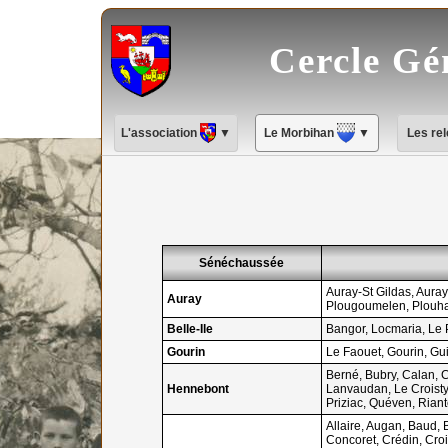
Cercle Gé
L'association
▼
Le Morbihan
▼
Les re
Sénéchaussée
Auray-St Gildas, Aura
Auray
Plougoumelen, Plouhar
Belle-Ile
Bangor, Locmaria, Le 
Gourin
Le Faouet, Gourin, Gu
Berné, Bubry, Calan, 
Hennebont
Lanvaudan, Le Croisty,
Priziac, Quéven, Riant
Allaire, Augan, Baud,
Concoret, Crédin, Cro