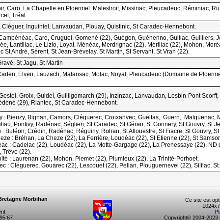
r, Caro, La Chapelle en Ploermel. Malestroit, Missiriac, Pleucadeuc, Réminiac, Ruf
el, Tréal.
 Cléguer, Inguiniel, Lanvaudan, Plouay, Quistinic, St Caradec-Hennebont.
, Campénéac, Caro, Cruguel, Gomené (22), Guégon, Guéhenno, Guillac, Guilliers, Jo
e, Lantillac, Le Lizio, Loyat, Ménéac, Merdrignac (22), Mérillac (22), Mohon, Moréa
St André, Sérent, St Jean-Brévelay, St Martin, St Servant, St Vran (22).
Gravé, St Jagu, St Martin
 Caden, Elven, Lauzach, Malansac, Molac, Noyal, Pleucadeuc (Domaine de Ploermel)
estel, Groix, Guidel, Guilligomarch (29), Inzinzac, Lanvaudan, Lesbin-Pont Scorf
édéné (29), Riantec, St Caradec-Hennebont.
vy : Bieuzy, Bignan, Camors, Cléguerec, Croixanvec, Gueltas, Guern, Malguenac, 
liau, Pontivy, Radénac, Séglien, St Caradec, St Géran, St Gonnery, St Gouvry, St Je
: Buléon, Crédin, Radénac, Réguiny, Rohan, St Allouestre, St Fiacre, St Gouvry, S
eze : Bréhan, La Cheze (22), La Ferrière, Loudéac (22), St Etienne (22), St Samson,
éac : Cadelac (22), Loudéac (22), La Motte-Gargage (22), La Prenessaye (22), ND d
 Trêve (22).
nité : Laurenan (22), Mohon, Plemet (22), Plumieux (22), La Trinité-Porhoet.
c : Cléguerec, Gouarec (22), Lescouet (22), Pellan, Plouguernevel (22), Silfiac, St
Bretagne Morbihan
Ce site est op
1024x7
ent
Pl
 95 67
Copyright© 2004-202