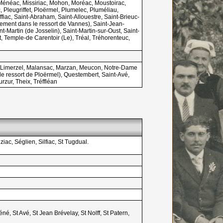
, Ménéac, Missiriac, Mohon, Moréac, Moustoirac,
, Pleugriffet, Ploërmel, Plumelec, Pluméliau,
ac, Saint-Abraham, Saint-Allouestre, Saint-Brieuc-
ement dans le ressort de Vannes), Saint-Jean-
-Martin (de Josselin), Saint-Martin-sur-Oust, Saint-
t, Temple-de Carentoir (Le), Tréal, Tréhorenteuc,
h, Limerzel, Malansac, Marzan, Meucon, Notre-Dame
e ressort de Ploërmel), Questembert, Saint-Avé,
zur, Theix, Tréffléan
ac, Séglien, Silfiac, St Tugdual.
é, St Avé, St Jean Brévelay, St Nolff, St Patern,