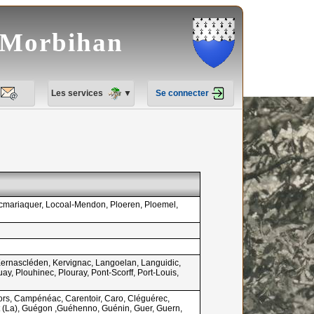
e Morbihan
Les services
▼
Se connecter
ocmariaquer, Locoal-Mendon, Ploeren, Ploemel,
 Kernascléden, Kervignac, Langoelan, Languidic,
y, Plouhinec, Plouray, Pont-Scorff, Port-Louis,
ors, Campénéac, Carentoir, Caro, Cléguérec,
nt (La), Guégon ,Guéhenno, Guénin, Guer, Guern,