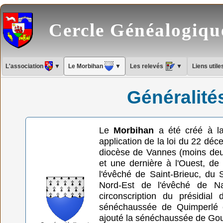
Cercle Généalogiq
L'association
▼
Le Morbihan
▼
Les relevés
▼
Liens util
Généralité
Le
Morbihan
a été créé à la
application de la loi du 22 déc
diocèse de Vannes (moins deux 
et une dernière à l'Ouest, de
l'évêché de Saint-Brieuc, du
Nord-Est de l'évêché de Na
circonscription du présidia
sénéchaussée de Quimperlé e
ajouté la sénéchaussée de Gou