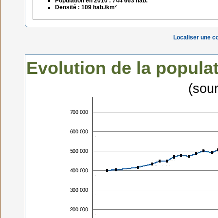
Population en 2010 : 744 663 hab.
Densité : 109 hab./km²
Localiser une 
Evolution de la popula
(sou