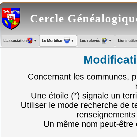
Cercle Généalogiq
L'association
▼
Le Morbihan
▼
Les relevés
▼
Liens util
Modificati
Concernant les communes, pa
Une étoile (*) signale un terr
Utiliser le mode recherche de t
renseignements 
Un même nom peut-être ci