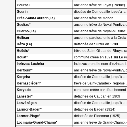
Gourhel
ancienne trêve de Loyat (19ème)
Gourin
diocèse de Cornouaille jusqu'à la
Grée-Saint-Laurent (La)
ancienne trêve de Mohon
Gueltas*
ancienne trêve de Noyal-Pontivy,
Guerno (Le)
ancienne trêve de Noyal-Muzillac
Helléan
ancienne paroisse unie à la Croix
Hézo (Le)
détachée de Surzur en 1790
Hoëdic*
trêve de Saint-Gildas-de-Rhuys, 
Houat*
commune créée en 1891 sur Le Pa
Inzinzac-Lochrist
Inzinzac prend le nom d'Inzinzac-
Kerfourn*
ancienne trêve de Noyal-Pontivy,
Kergrist
diocèse de Cornouaille jusqu'à la 
Kernascléden*
trêve de Saint-Caradec-Trégomel
Keryado
commune créée par détachement d
Lanester*
détachée de Caudan en 1909
Lanvénégen
diocèse de Cornouaille jusqu'à la 
Larmor-Baden*
détachée de Baden (1924)
Larmor-Plage*
détachée de Ploemeur (1925)
Locmaria-Grand-Champ*
ancienne trêve de Grand-Champ,