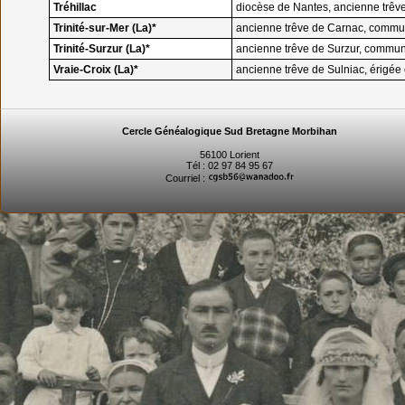
Tréhillac
diocèse de Nantes, ancienne trêve
Trinité-sur-Mer (La)*
ancienne trêve de Carnac, comm
Trinité-Surzur (La)*
ancienne trêve de Surzur, commune 
Vraie-Croix (La)*
ancienne trêve de Sulniac, érig
Cercle Généalogique Sud Bretagne Morbihan
56100 Lorient
Tél : 02 97 84 95 67
Courriel :