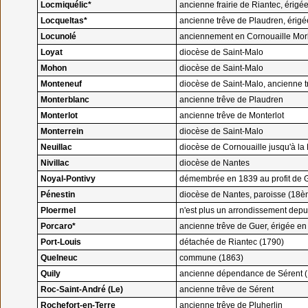
Locmiquélic*
ancienne frairie de Riantec, éri
Locqueltas*
ancienne trêve de Plaudren, éri
Locunolé
anciennement en Cornouaille Morb
Loyat
diocèse de Saint-Malo
Mohon
diocèse de Saint-Malo
Monteneuf
diocèse de Saint-Malo, ancienne 
Monterblanc
ancienne trêve de Plaudren
Monterlot
ancienne trêve de Monterlot
Monterrein
diocèse de Saint-Malo
Neuillac
diocèse de Cornouaille jusqu'à la
Nivillac
diocèse de Nantes
Noyal-Pontivy
démembrée en 1839 au profit de Gu
Pénestin
diocèse de Nantes, paroisse (18è
Ploermel
n'est plus un arrondissement dep
Porcaro*
ancienne trêve de Guer, érigée 
Port-Louis
détachée de Riantec (1790)
Quelneuc
commune (1863)
Quily
ancienne dépendance de Sérent 
Roc-Saint-André (Le)
ancienne trêve de Sérent
Rochefort-en-Terre
ancienne trêve de Pluherlin