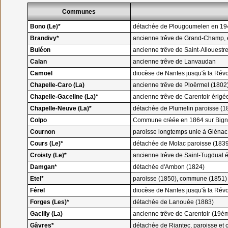
Communes
Bono (Le)*
détachée de Plougoumelen en 19
Brandivy*
ancienne trêve de Grand-Champ,
Buléon
ancienne trêve de Saint-Allouestr
Calan
ancienne trêve de Lanvaudan
Camoël
diocèse de Nantes jusqu'à la Révo
Chapelle-Caro (La)
ancienne trêve de Ploërmel (1802
Chapelle-Gaceline (La)*
ancienne trêve de Carentoir éri
Chapelle-Neuve (La)*
détachée de Plumelin paroisse (
Colpo
Commune créée en 1864 sur Bign
Cournon
paroisse longtemps unie à Glénac
Cours (Le)*
détachée de Molac paroisse (183
Croisty (Le)*
ancienne trêve de Saint-Tugdual
Damgan*
détachée d'Ambon (1824)
Etel*
paroisse (1850), commune (1851)
Férel
diocèse de Nantes jusqu'à la Révo
Forges (Les)*
détachée de Lanouée (1883)
Gacilly (La)
ancienne trêve de Carentoir (19è
Gâvres*
détachée de Riantec, paroisse e