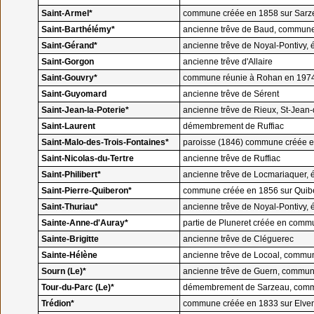
Saint-Armel*
commune créée en 1858 sur Sarz
Saint-Barthélémy*
ancienne trêve de Baud, commune 
Saint-Gérand*
ancienne trêve de Noyal-Pontivy
Saint-Gorgon
ancienne trêve d'Allaire
Saint-Gouvry*
commune réunie à Rohan en 197
Saint-Guyomard
ancienne trêve de Sérent
Saint-Jean-la-Poterie*
ancienne trêve de Rieux, St-Jean
Saint-Laurent
démembrement de Ruffiac
Saint-Malo-des-Trois-Fontaines*
paroisse (1846) commune créée e
Saint-Nicolas-du-Tertre
ancienne trêve de Ruffiac
Saint-Philibert*
ancienne trêve de Locmariaquer,
Saint-Pierre-Quiberon*
commune créée en 1856 sur Quib
Saint-Thuriau*
ancienne trêve de Noyal-Pontivy
Sainte-Anne-d'Auray*
partie de Pluneret créée en com
Sainte-Brigitte
ancienne trêve de Cléguerec
Sainte-Hélène
ancienne trêve de Locoal, commun
Sourn (Le)*
ancienne trêve de Guern, commune
Tour-du-Parc (Le)*
démembrement de Sarzeau, com
Trédion*
commune créée en 1833 sur Elve