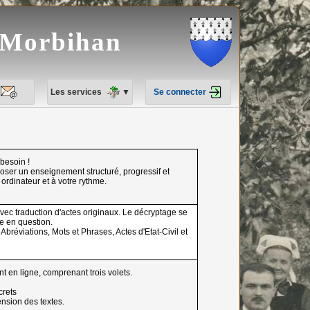
e Morbihan
Les services
▼
Se connecter
besoin !
ser un enseignement structuré, progressif et
ordinateur et à votre rythme.
ec traduction d'actes originaux. Le décryptage se
re en question.
bréviations, Mots et Phrases, Actes d'Etat-Civil et
t en ligne, comprenant trois volets.
crets
ension des textes.