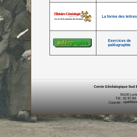
La forme des lettres
Exercices de
paléographie
Cercle Généalogique Sud 
56100 Lori
Tél : 02 97 84
Courriel :