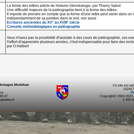
La forme des lettres article de Histoire-Génnéalogie, par Thierry Sabot
Une difficulté majeure de la paléographie tient à la forme des lettres.
Il importe de prendre en compte que la forme d\'une lettre peut varier dans un
indépendamment de sa position dans le mot. voir aussi :
Ecritures anciennes du XV° au XVIII° siècle
Conseils méthodologiques en paléographie
Vous n\'avez pas la possibilité d\'assister à des cours de paléographie, ces ex
l\'effort d\'apprendre plusieurs années, c\'est indispensable pour faire des recher
par O.Halbert
Bretagne Morbihan
Ce site est op
1024x7
ent
Pl
 95 67
Copyright© 2004-202
2 409 65