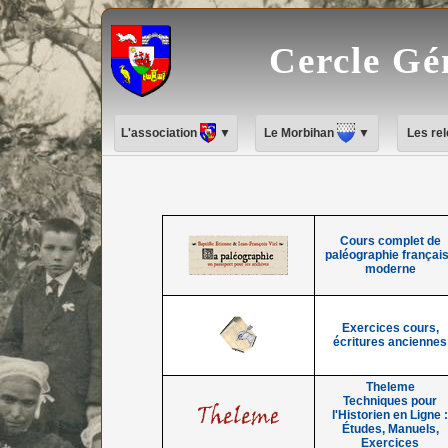
Cercle Gé
L'association
▼
Le Morbihan
▼
Les re
Cours complet de
paléographie françai
moderne
Exercices cours,
écritures anciennes
Theleme
Techniques pour
l'Historien en Ligne 
Études, Manuels,
Exercices