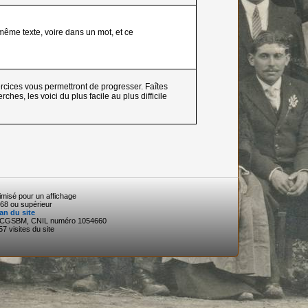
 même texte, voire dans un mot, et ce
ercices vous permettront de progresser. Faîtes
ches, les voici du plus facile au plus difficile
timisé pour un affichage
68 ou supérieur
an du site
3 CGSBM, CNIL numéro 1054660
7 visites du site