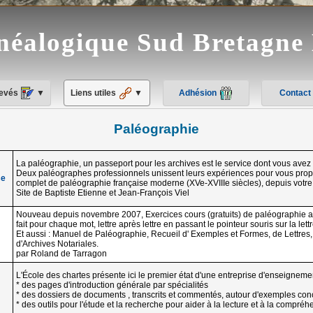
néalogique Sud Bretagn
levés
▼
Liens utiles
▼
Adhésion
Contact
Paléographie
La paléographie, un passeport pour les archives est le service dont vous avez 
Deux paléographes professionnels unissent leurs expériences pour vous propo
se
complet de paléographie française moderne (XVe-XVIIIe siècles), depuis votre 
Site de Baptiste Etienne et Jean-François Viel
Nouveau depuis novembre 2007, Exercices cours (gratuits) de paléographie av
fait pour chaque mot, lettre après lettre en passant le pointeur souris sur la lett
Et aussi : Manuel de Paléographie, Recueil d' Exemples et Formes, de Lettres, A
d'Archives Notariales.
par Roland de Tarragon
L'École des chartes présente ici le premier état d'une entreprise d'enseignemen
* des pages d'introduction générale par spécialités
:
* des dossiers de documents , transcrits et commentés, autour d'exemples con
* des outils pour l'étude et la recherche pour aider à la lecture et à la compréh